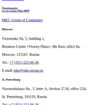
Questionnaire
on gas genset Mini-MPP
MKC Group of Companies
Moscow
Victorenko Str.
5, building
1,
Business Centre «Victory
Plaza», 9th
floor, office
8a,
Moscow, 125167, Russia
Tel.:
+7 (351) 222-06-36
E-mail:
mks@mks-group.ru
St. Petersburg
Voronezhskaya Str.,
5, letter
A, Section
27-Н, office
224,
St.
Petersburg, 191119, Russia
Tel.:
+7 (351) 222-06-36