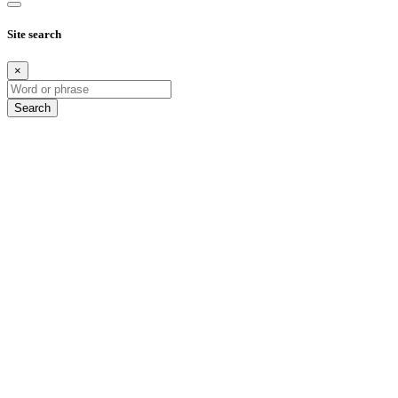
Site search
×
Search