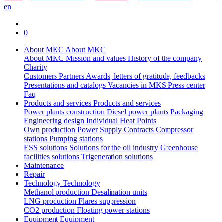
en
0
About MKC
About MKC
About MKC
Mission and values
History of the company
Charity
Customers
Partners
Awards, letters of gratitude, feedbacks
Presentations and catalogs
Vacancies in MKS
Press center
Faq
Products and services
Products and services
Power plants construction
Diesel power plants
Packaging
Engineering design
Individual Heat Points
Own production
Power Supply Contracts
Compressor
stations
Pumping stations
ESS solutions
Solutions for the oil industry
Greenhouse
facilities solutions
Trigeneration solutions
Maintenance
Repair
Technology
Technology
Methanol production
Desalination units
LNG production
Flares suppression
СО2 production
Floating power stations
Equipment
Equipment