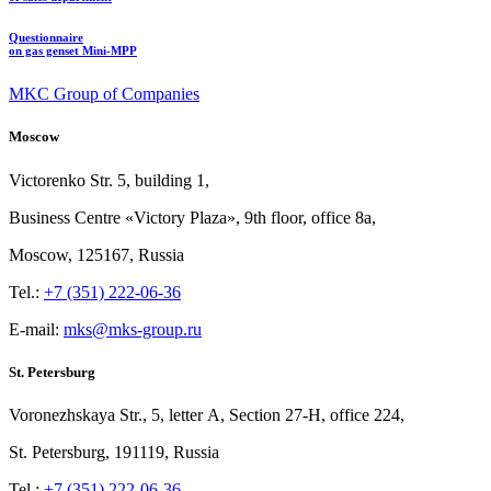
Questionnaire
on gas genset Mini-MPP
MKC Group of Companies
Moscow
Victorenko Str.
5, building
1,
Business Centre «Victory
Plaza», 9th
floor, office
8a,
Moscow, 125167, Russia
Tel.:
+7 (351) 222-06-36
E-mail:
mks@mks-group.ru
St. Petersburg
Voronezhskaya Str.,
5, letter
A, Section
27-Н, office
224,
St.
Petersburg, 191119, Russia
Tel.:
+7 (351) 222-06-36