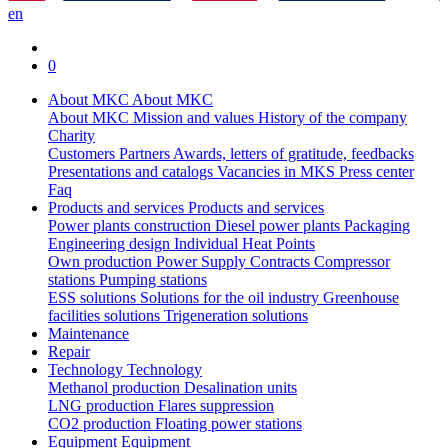
en
0
About MKC
About MKC
About MKC
Mission and values
History of the company
Charity
Customers
Partners
Awards, letters of gratitude, feedbacks
Presentations and catalogs
Vacancies in MKS
Press center
Faq
Products and services
Products and services
Power plants construction
Diesel power plants
Packaging
Engineering design
Individual Heat Points
Own production
Power Supply Contracts
Compressor
stations
Pumping stations
ESS solutions
Solutions for the oil industry
Greenhouse
facilities solutions
Trigeneration solutions
Maintenance
Repair
Technology
Technology
Methanol production
Desalination units
LNG production
Flares suppression
СО2 production
Floating power stations
Equipment
Equipment