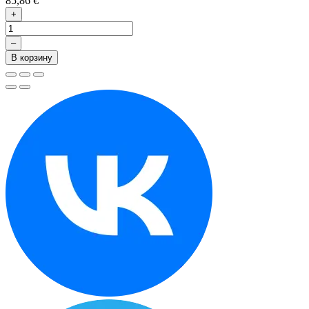
85,86 €
+
–
В корзину