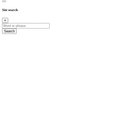
Site search
×
Search