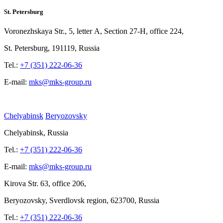
St. Petersburg
Voronezhskaya Str.,
5, letter
A, Section
27-Н, office
224,
St.
Petersburg, 191119, Russia
Tel.:
+7 (351) 222-06-36
E-mail:
mks@mks-group.ru
Chelyabinsk
Beryozovsky
Chelyabinsk, Russia
Tel.:
+7 (351) 222-06-36
E-mail:
mks@mks-group.ru
Kirova
Str. 63, office
206,
Beryozovsky, Sverdlovsk region, 623700, Russia
Tel.:
+7 (351) 222-06-36