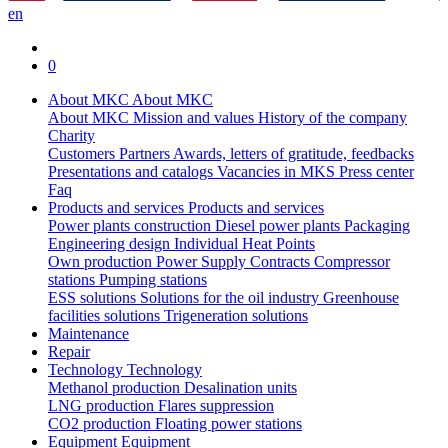
en
0
About MKC
About MKC
About MKC
Mission and values
History of the company
Charity
Customers
Partners
Awards, letters of gratitude, feedbacks
Presentations and catalogs
Vacancies in MKS
Press center
Faq
Products and services
Products and services
Power plants construction
Diesel power plants
Packaging
Engineering design
Individual Heat Points
Own production
Power Supply Contracts
Compressor
stations
Pumping stations
ESS solutions
Solutions for the oil industry
Greenhouse
facilities solutions
Trigeneration solutions
Maintenance
Repair
Technology
Technology
Methanol production
Desalination units
LNG production
Flares suppression
СО2 production
Floating power stations
Equipment
Equipment