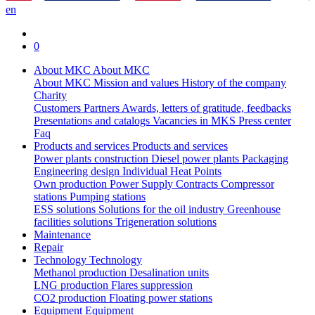
en
0
About MKC
About MKC
About MKC
Mission and values
History of the company
Charity
Customers
Partners
Awards, letters of gratitude, feedbacks
Presentations and catalogs
Vacancies in MKS
Press center
Faq
Products and services
Products and services
Power plants construction
Diesel power plants
Packaging
Engineering design
Individual Heat Points
Own production
Power Supply Contracts
Compressor
stations
Pumping stations
ESS solutions
Solutions for the oil industry
Greenhouse
facilities solutions
Trigeneration solutions
Maintenance
Repair
Technology
Technology
Methanol production
Desalination units
LNG production
Flares suppression
СО2 production
Floating power stations
Equipment
Equipment