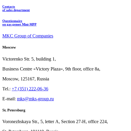
Contacts
of sales department
Questionnaire
on gas genset Mini-MPP
MKC Group of Companies
Moscow
Victorenko Str.
5, building
1,
Business Centre «Victory
Plaza», 9th
floor, office
8a,
Moscow, 125167, Russia
Tel.:
+7 (351) 222-06-36
E-mail:
mks@mks-group.ru
St. Petersburg
Voronezhskaya Str.,
5, letter
A, Section
27-Н, office
224,