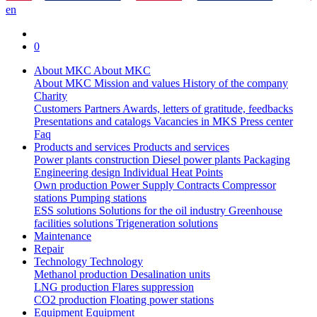
en
0
About MKC
About MKC
About MKC
Mission and values
History of the company
Charity
Customers
Partners
Awards, letters of gratitude, feedbacks
Presentations and catalogs
Vacancies in MKS
Press center
Faq
Products and services
Products and services
Power plants construction
Diesel power plants
Packaging
Engineering design
Individual Heat Points
Own production
Power Supply Contracts
Compressor
stations
Pumping stations
ESS solutions
Solutions for the oil industry
Greenhouse
facilities solutions
Trigeneration solutions
Maintenance
Repair
Technology
Technology
Methanol production
Desalination units
LNG production
Flares suppression
СО2 production
Floating power stations
Equipment
Equipment