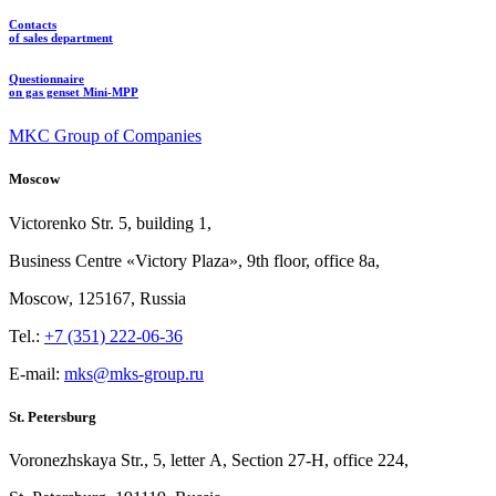
Contacts
of sales department
Questionnaire
on gas genset Mini-MPP
MKC Group of Companies
Moscow
Victorenko Str.
5, building
1,
Business Centre «Victory
Plaza», 9th
floor, office
8a,
Moscow, 125167, Russia
Tel.:
+7 (351) 222-06-36
E-mail:
mks@mks-group.ru
St. Petersburg
Voronezhskaya Str.,
5, letter
A, Section
27-Н, office
224,