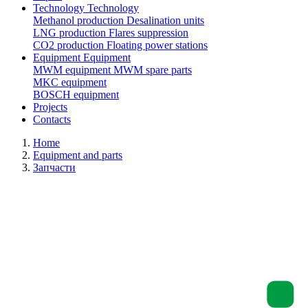
Technology
Technology
Methanol production
Desalination units
LNG production
Flares suppression
СО2 production
Floating power stations
Equipment
Equipment
MWM equipment
MWM spare parts
MKC equipment
BOSCH equipment
Projects
Contacts
Home
Equipment and parts
Запчасти