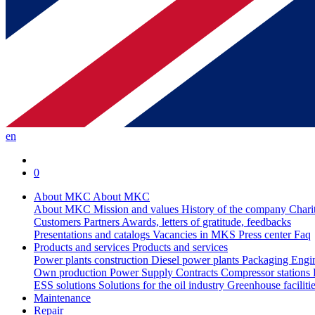
en
0
About MKC
About MKC
About MKC
Mission and values
History of the company
Chari
Customers
Partners
Awards, letters of gratitude, feedbacks
Presentations and catalogs
Vacancies in MKS
Press center
Faq
Products and services
Products and services
Power plants construction
Diesel power plants
Packaging
Engi
Own production
Power Supply Contracts
Compressor stations
ESS solutions
Solutions for the oil industry
Greenhouse faciliti
Maintenance
Repair