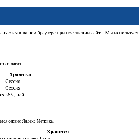
няются в вашем браузере при посещении сайта. Мы используем д
го согласия.
Хранится
Сессия
Сессия
es
365 дней
ется сервис Яндекс.Метрика.
Хранится
ых пользователей
1 год