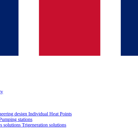
ty
neering design
Individual Heat Points
Pumping stations
es solutions
Trigeneration solutions