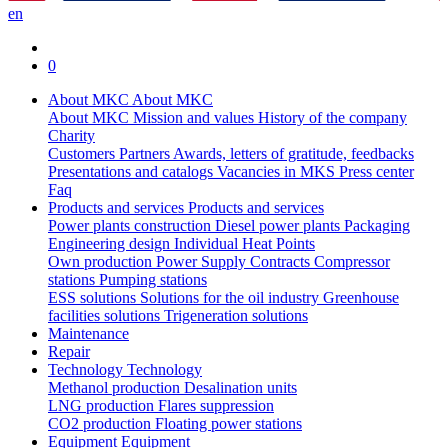
en
0
About MKC
About MKC
About MKC
Mission and values
History of the company
Charity
Customers
Partners
Awards, letters of gratitude, feedbacks
Presentations and catalogs
Vacancies in MKS
Press center
Faq
Products and services
Products and services
Power plants construction
Diesel power plants
Packaging
Engineering design
Individual Heat Points
Own production
Power Supply Contracts
Compressor
stations
Pumping stations
ESS solutions
Solutions for the oil industry
Greenhouse
facilities solutions
Trigeneration solutions
Maintenance
Repair
Technology
Technology
Methanol production
Desalination units
LNG production
Flares suppression
СО2 production
Floating power stations
Equipment
Equipment