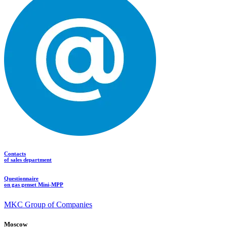
Contacts
of sales department
Questionnaire
on gas genset Mini-MPP
MKC Group of Companies
Moscow