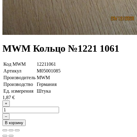
MWM Кольцо №1221 1061
Код MWM
12211061
Артикул
М05001085
Производитель
MWM
Производство
Германия
Ед. измерения
Штука
1,87 €
+
–
В корзину