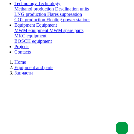
Technology
Technology
Methanol production
Desalination units
LNG production
Flares suppression
СО2 production
Floating power stations
Equipment
Equipment
MWM equipment
MWM spare parts
MKC equipment
BOSCH equipment
Projects
Contacts
Home
Equipment and parts
Запчасти