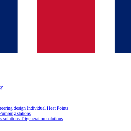
ty
neering design
Individual Heat Points
Pumping stations
es solutions
Trigeneration solutions