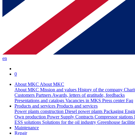
en
0
About MKC
About MKC
About MKC
Mission and values
History of the company
Chari
Customers
Partners
Awards, letters of gratitude, feedbacks
Presentations and catalogs
Vacancies in MKS
Press center
Faq
Products and services
Products and services
Power plants construction
Diesel power plants
Packaging
Engi
Own production
Power Supply Contracts
Compressor stations
ESS solutions
Solutions for the oil industry
Greenhouse faciliti
Maintenance
Repair