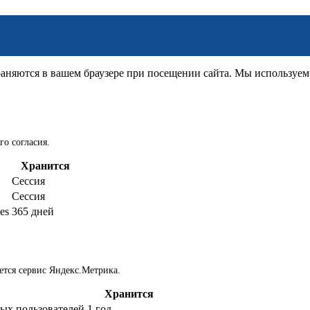
няются в вашем браузере при посещении сайта. Мы используем д
го согласия.
Хранится
Сессия
Сессия
es
365 дней
ется сервис Яндекс.Метрика.
Хранится
ых пользователей
1 год