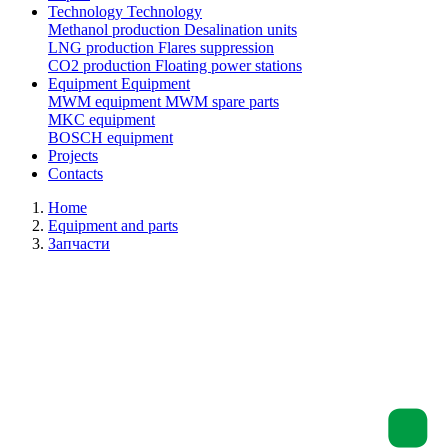
Technology
Technology
Methanol production
Desalination units
LNG production
Flares suppression
СО2 production
Floating power stations
Equipment
Equipment
MWM equipment
MWM spare parts
MKC equipment
BOSCH equipment
Projects
Contacts
Home
Equipment and parts
Запчасти