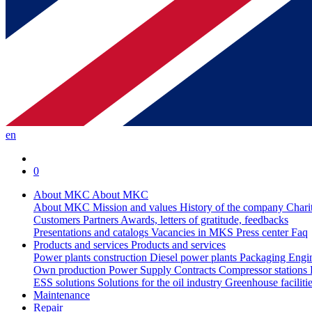
en
0
About MKC
About MKC
About MKC
Mission and values
History of the company
Chari
Customers
Partners
Awards, letters of gratitude, feedbacks
Presentations and catalogs
Vacancies in MKS
Press center
Faq
Products and services
Products and services
Power plants construction
Diesel power plants
Packaging
Engi
Own production
Power Supply Contracts
Compressor stations
ESS solutions
Solutions for the oil industry
Greenhouse faciliti
Maintenance
Repair