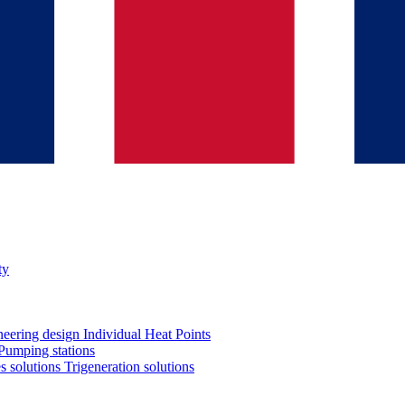
ty
neering design
Individual Heat Points
Pumping stations
es solutions
Trigeneration solutions