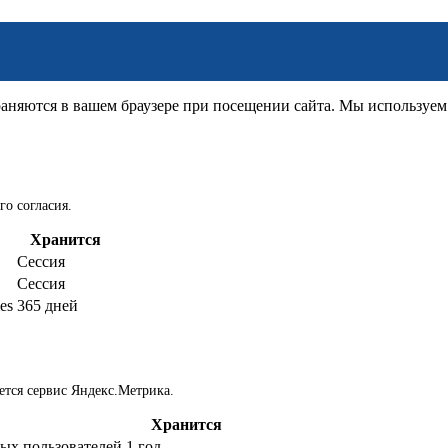
няются в вашем браузере при посещении сайта. Мы используем д
го согласия.
Хранится
Сессия
Сессия
es
365 дней
ется сервис Яндекс.Метрика.
Хранится
ых пользователей
1 год