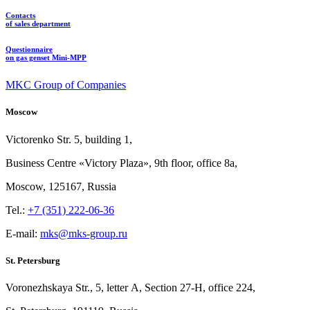
Contacts
of sales department
Questionnaire
on gas genset Mini-MPP
MKC Group of Companies
Moscow
Victorenko Str.
5, building
1,
Business Centre «Victory
Plaza», 9th
floor, office
8a,
Moscow, 125167, Russia
Tel.:
+7 (351) 222-06-36
E-mail:
mks@mks-group.ru
St. Petersburg
Voronezhskaya Str.,
5, letter
A, Section
27-Н, office
224,