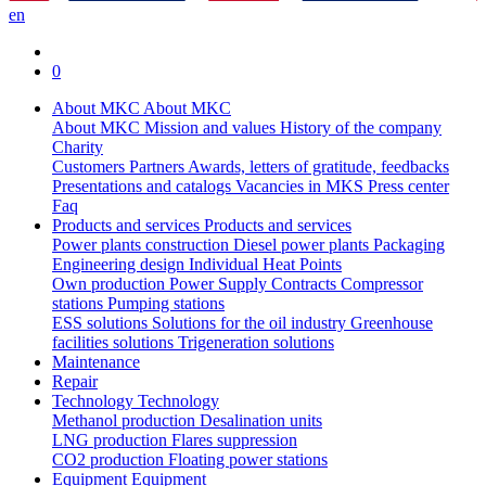
en
0
About MKC
About MKC
About MKC
Mission and values
History of the company
Charity
Customers
Partners
Awards, letters of gratitude, feedbacks
Presentations and catalogs
Vacancies in MKS
Press center
Faq
Products and services
Products and services
Power plants construction
Diesel power plants
Packaging
Engineering design
Individual Heat Points
Own production
Power Supply Contracts
Compressor
stations
Pumping stations
ESS solutions
Solutions for the oil industry
Greenhouse
facilities solutions
Trigeneration solutions
Maintenance
Repair
Technology
Technology
Methanol production
Desalination units
LNG production
Flares suppression
СО2 production
Floating power stations
Equipment
Equipment