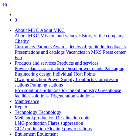
en
0
About MKC
About MKC
About MKC
Mission and values
History of the company
Charity
Customers
Partners
Awards, letters of gratitude, feedbacks
Presentations and catalogs
Vacancies in MKS
Press center
Faq
Products and services
Products and services
Power plants construction
Diesel power plants
Packaging
Engineering design
Individual Heat Points
Own production
Power Supply Contracts
Compressor
stations
Pumping stations
ESS solutions
Solutions for the oil industry
Greenhouse
facilities solutions
Trigeneration solutions
Maintenance
Repair
Technology
Technology
Methanol production
Desalination units
LNG production
Flares suppression
СО2 production
Floating power stations
Equipment
Equipment