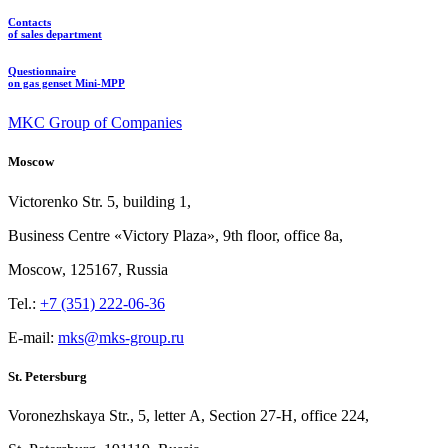
Contacts
of sales department
Questionnaire
on gas genset Mini-MPP
MKC Group of Companies
Moscow
Victorenko Str.
5, building
1,
Business Centre «Victory
Plaza», 9th
floor, office
8a,
Moscow, 125167, Russia
Tel.:
+7 (351) 222-06-36
E-mail:
mks@mks-group.ru
St. Petersburg
Voronezhskaya Str.,
5, letter
A, Section
27-Н, office
224,