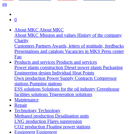
en
0
About MKC
About MKC
About MKC
Mission and values
History of the company
Charity
Customers
Partners
Awards, letters of gratitude, feedbacks
Presentations and catalogs
Vacancies in MKS
Press center
Faq
Products and services
Products and services
Power plants construction
Diesel power plants
Packaging
Engineering design
Individual Heat Points
Own production
Power Supply Contracts
Compressor
stations
Pumping stations
ESS solutions
Solutions for the oil industry
Greenhouse
facilities solutions
Trigeneration solutions
Maintenance
Repair
Technology
Technology
Methanol production
Desalination units
LNG production
Flares suppression
СО2 production
Floating power stations
Equipment
Equipment