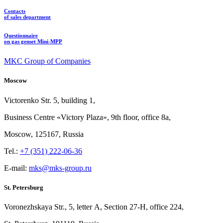
Contacts
of sales department
Questionnaire
on gas genset Mini-MPP
MKC Group of Companies
Moscow
Victorenko Str.
5, building
1,
Business Centre «Victory
Plaza», 9th
floor, office
8a,
Moscow, 125167, Russia
Tel.:
+7 (351) 222-06-36
E-mail:
mks@mks-group.ru
St. Petersburg
Voronezhskaya Str.,
5, letter
A, Section
27-Н, office
224,