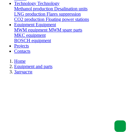
Technology
Technology
Methanol production
Desalination units
LNG production
Flares suppression
СО2 production
Floating power stations
Equipment
Equipment
MWM equipment
MWM spare parts
MKC equipment
BOSCH equipment
Projects
Contacts
Home
Equipment and parts
Запчасти