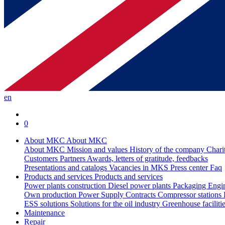
en
0
About MKC
About MKC
About MKC
Mission and values
History of the company
Chari
Customers
Partners
Awards, letters of gratitude, feedbacks
Presentations and catalogs
Vacancies in MKS
Press center
Faq
Products and services
Products and services
Power plants construction
Diesel power plants
Packaging
Engi
Own production
Power Supply Contracts
Compressor stations
ESS solutions
Solutions for the oil industry
Greenhouse faciliti
Maintenance
Repair