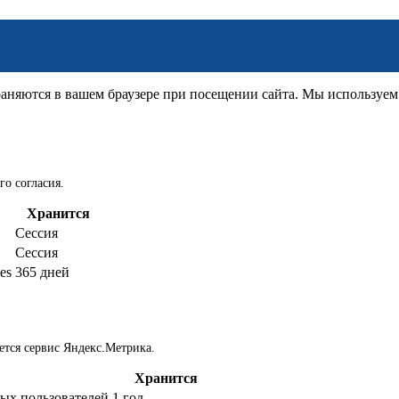
няются в вашем браузере при посещении сайта. Мы используем д
го согласия.
Хранится
Сессия
Сессия
es
365 дней
ется сервис Яндекс.Метрика.
Хранится
ых пользователей
1 год