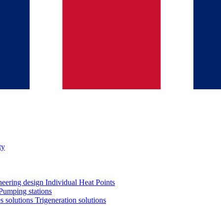
ty
neering design
Individual Heat Points
Pumping stations
es solutions
Trigeneration solutions