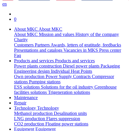
en
0
About MKC
About MKC
About MKC
Mission and values
History of the company
Charity
Customers
Partners
Awards, letters of gratitude, feedbacks
Presentations and catalogs
Vacancies in MKS
Press center
Faq
Products and services
Products and services
Power plants construction
Diesel power plants
Packaging
Engineering design
Individual Heat Points
Own production
Power Supply Contracts
Compressor
stations
Pumping stations
ESS solutions
Solutions for the oil industry
Greenhouse
facilities solutions
Trigeneration solutions
Maintenance
Repair
Technology
Technology
Methanol production
Desalination units
LNG production
Flares suppression
СО2 production
Floating power stations
Equipment
Equipment