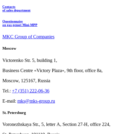
Contacts
of sales department
Questionnaire
on gas genset Mini-MPP
MKC Group of Companies
Moscow
Victorenko Str.
5, building
1,
Business Centre «Victory
Plaza», 9th
floor, office
8a,
Moscow, 125167, Russia
Tel.:
+7 (351) 222-06-36
E-mail:
mks@mks-group.ru
St. Petersburg
Voronezhskaya Str.,
5, letter
A, Section
27-Н, office
224,