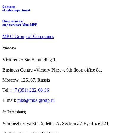
Contacts
of sales department
Questionnaire
on gas genset Mini-MPP
MKC Group of Companies
Moscow
Victorenko Str.
5, building
1,
Business Centre «Victory
Plaza», 9th
floor, office
8a,
Moscow, 125167, Russia
Tel.:
+7 (351) 222-06-36
E-mail:
mks@mks-group.ru
St. Petersburg
Voronezhskaya Str.,
5, letter
A, Section
27-Н, office
224,