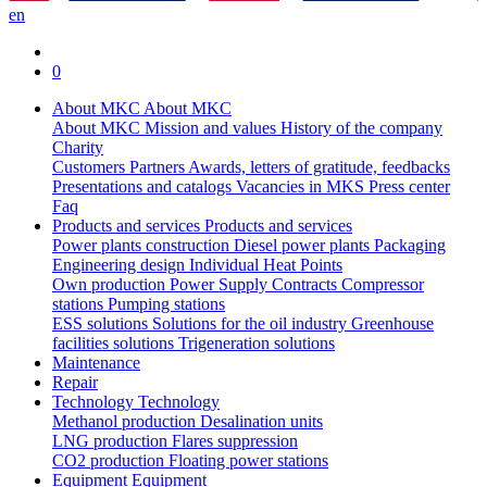
en
0
About MKC
About MKC
About MKC
Mission and values
History of the company
Charity
Customers
Partners
Awards, letters of gratitude, feedbacks
Presentations and catalogs
Vacancies in MKS
Press center
Faq
Products and services
Products and services
Power plants construction
Diesel power plants
Packaging
Engineering design
Individual Heat Points
Own production
Power Supply Contracts
Compressor
stations
Pumping stations
ESS solutions
Solutions for the oil industry
Greenhouse
facilities solutions
Trigeneration solutions
Maintenance
Repair
Technology
Technology
Methanol production
Desalination units
LNG production
Flares suppression
СО2 production
Floating power stations
Equipment
Equipment