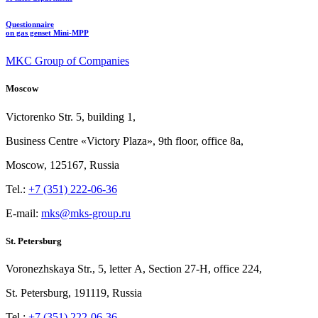
Questionnaire
on gas genset Mini-MPP
MKC Group of Companies
Moscow
Victorenko Str.
5, building
1,
Business Centre «Victory
Plaza», 9th
floor, office
8a,
Moscow, 125167, Russia
Tel.:
+7 (351) 222-06-36
E-mail:
mks@mks-group.ru
St. Petersburg
Voronezhskaya Str.,
5, letter
A, Section
27-Н, office
224,
St.
Petersburg, 191119, Russia
Tel.:
+7 (351) 222-06-36