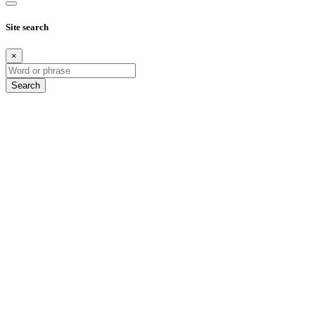
Site search
×
Search