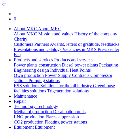
en
0
About MKC
About MKC
About MKC
Mission and values
History of the company
Charity
Customers
Partners
Awards, letters of gratitude, feedbacks
Presentations and catalogs
Vacancies in MKS
Press center
Faq
Products and services
Products and services
Power plants construction
Diesel power plants
Packaging
Engineering design
Individual Heat Points
Own production
Power Supply Contracts
Compressor
stations
Pumping stations
ESS solutions
Solutions for the oil industry
Greenhouse
facilities solutions
Trigeneration solutions
Maintenance
Repair
Technology
Technology
Methanol production
Desalination units
LNG production
Flares suppression
СО2 production
Floating power stations
Equipment
Equipment