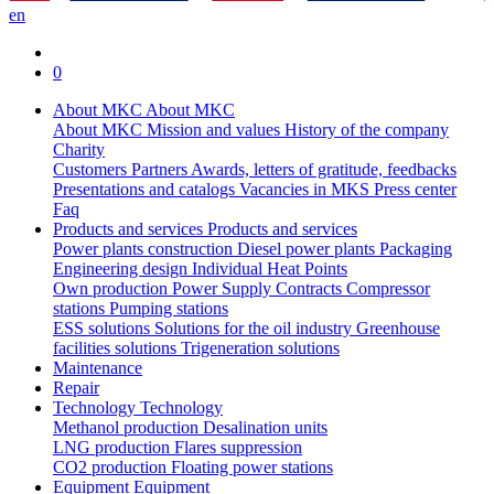
en
0
About MKC
About MKC
About MKC
Mission and values
History of the company
Charity
Customers
Partners
Awards, letters of gratitude, feedbacks
Presentations and catalogs
Vacancies in MKS
Press center
Faq
Products and services
Products and services
Power plants construction
Diesel power plants
Packaging
Engineering design
Individual Heat Points
Own production
Power Supply Contracts
Compressor
stations
Pumping stations
ESS solutions
Solutions for the oil industry
Greenhouse
facilities solutions
Trigeneration solutions
Maintenance
Repair
Technology
Technology
Methanol production
Desalination units
LNG production
Flares suppression
СО2 production
Floating power stations
Equipment
Equipment