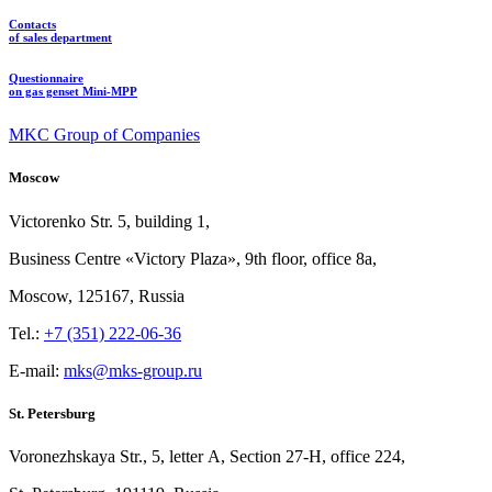
Contacts
of sales department
Questionnaire
on gas genset Mini-MPP
MKC Group of Companies
Moscow
Victorenko Str.
5, building
1,
Business Centre «Victory
Plaza», 9th
floor, office
8a,
Moscow, 125167, Russia
Tel.:
+7 (351) 222-06-36
E-mail:
mks@mks-group.ru
St. Petersburg
Voronezhskaya Str.,
5, letter
A, Section
27-Н, office
224,