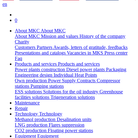
en
0
About MKC
About MKC
About MKC
Mission and values
History of the company
Charity
Customers
Partners
Awards, letters of gratitude, feedbacks
Presentations and catalogs
Vacancies in MKS
Press center
Faq
Products and services
Products and services
Power plants construction
Diesel power plants
Packaging
Engineering design
Individual Heat Points
Own production
Power Supply Contracts
Compressor
stations
Pumping stations
ESS solutions
Solutions for the oil industry
Greenhouse
facilities solutions
Trigeneration solutions
Maintenance
Repair
Technology
Technology
Methanol production
Desalination units
LNG production
Flares suppression
СО2 production
Floating power stations
Equipment
Equipment