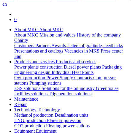
en
0
About MKC
About MKC
About MKC
Mission and values
History of the company
Charity
Customers
Partners
Awards, letters of gratitude, feedbacks
Presentations and catalogs
Vacancies in MKS
Press center
Faq
Products and services
Products and services
Power plants construction
Diesel power plants
Packaging
Engineering design
Individual Heat Points
Own production
Power Supply Contracts
Compressor
stations
Pumping stations
ESS solutions
Solutions for the oil industry
Greenhouse
facilities solutions
Trigeneration solutions
Maintenance
Repair
Technology
Technology
Methanol production
Desalination units
LNG production
Flares suppression
СО2 production
Floating power stations
Equipment
Equipment