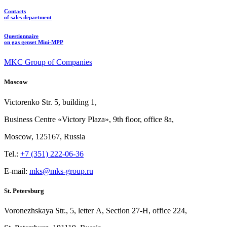
Contacts
of sales department
Questionnaire
on gas genset Mini-MPP
MKC Group of Companies
Moscow
Victorenko Str.
5, building
1,
Business Centre «Victory
Plaza», 9th
floor, office
8a,
Moscow, 125167, Russia
Tel.:
+7 (351) 222-06-36
E-mail:
mks@mks-group.ru
St. Petersburg
Voronezhskaya Str.,
5, letter
A, Section
27-Н, office
224,