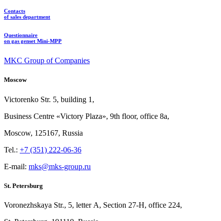
Contacts
of sales department
Questionnaire
on gas genset Mini-MPP
MKC Group of Companies
Moscow
Victorenko Str.
5, building
1,
Business Centre «Victory
Plaza», 9th
floor, office
8a,
Moscow, 125167, Russia
Tel.:
+7 (351) 222-06-36
E-mail:
mks@mks-group.ru
St. Petersburg
Voronezhskaya Str.,
5, letter
A, Section
27-Н, office
224,