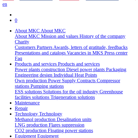
en
0
About MKC
About MKC
About MKC
Mission and values
History of the company
Charity
Customers
Partners
Awards, letters of gratitude, feedbacks
Presentations and catalogs
Vacancies in MKS
Press center
Faq
Products and services
Products and services
Power plants construction
Diesel power plants
Packaging
Engineering design
Individual Heat Points
Own production
Power Supply Contracts
Compressor
stations
Pumping stations
ESS solutions
Solutions for the oil industry
Greenhouse
facilities solutions
Trigeneration solutions
Maintenance
Repair
Technology
Technology
Methanol production
Desalination units
LNG production
Flares suppression
СО2 production
Floating power stations
Equipment
Equipment