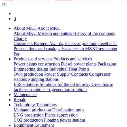
en
0
About MKC
About MKC
About MKC
Mission and values
History of the company
Charity
Customers
Partners
Awards, letters of gratitude, feedbacks
Presentations and catalogs
Vacancies in MKS
Press center
Faq
Products and services
Products and services
Power plants construction
Diesel power plants
Packaging
Engineering design
Individual Heat Points
Own production
Power Supply Contracts
Compressor
stations
Pumping stations
ESS solutions
Solutions for the oil industry
Greenhouse
facilities solutions
Trigeneration solutions
Maintenance
Repair
Technology
Technology
Methanol production
Desalination units
LNG production
Flares suppression
СО2 production
Floating power stations
Equipment
Equipment