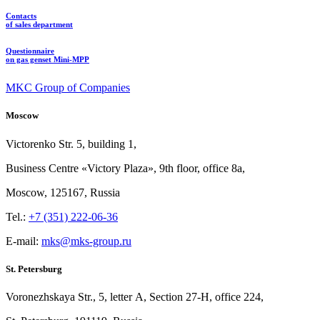
Contacts
of sales department
Questionnaire
on gas genset Mini-MPP
MKC Group of Companies
Moscow
Victorenko Str.
5, building
1,
Business Centre «Victory
Plaza», 9th
floor, office
8a,
Moscow, 125167, Russia
Tel.:
+7 (351) 222-06-36
E-mail:
mks@mks-group.ru
St. Petersburg
Voronezhskaya Str.,
5, letter
A, Section
27-Н, office
224,