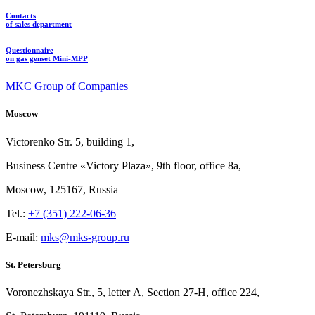
Contacts
of sales department
Questionnaire
on gas genset Mini-MPP
MKC Group of Companies
Moscow
Victorenko Str.
5, building
1,
Business Centre «Victory
Plaza», 9th
floor, office
8a,
Moscow, 125167, Russia
Tel.:
+7 (351) 222-06-36
E-mail:
mks@mks-group.ru
St. Petersburg
Voronezhskaya Str.,
5, letter
A, Section
27-Н, office
224,