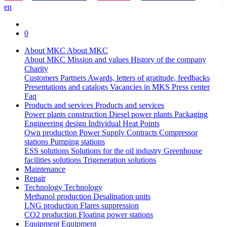
en
0
About MKC
About MKC
About MKC
Mission and values
History of the company
Charity
Customers
Partners
Awards, letters of gratitude, feedbacks
Presentations and catalogs
Vacancies in MKS
Press center
Faq
Products and services
Products and services
Power plants construction
Diesel power plants
Packaging
Engineering design
Individual Heat Points
Own production
Power Supply Contracts
Compressor
stations
Pumping stations
ESS solutions
Solutions for the oil industry
Greenhouse
facilities solutions
Trigeneration solutions
Maintenance
Repair
Technology
Technology
Methanol production
Desalination units
LNG production
Flares suppression
СО2 production
Floating power stations
Equipment
Equipment