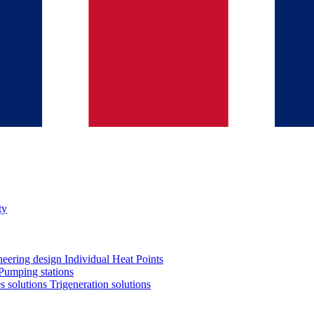
ty
neering design
Individual Heat Points
Pumping stations
es solutions
Trigeneration solutions