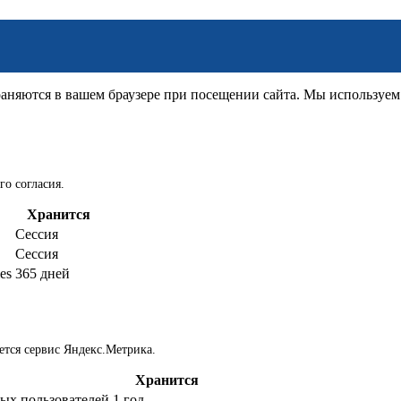
няются в вашем браузере при посещении сайта. Мы используем д
го согласия.
Хранится
Сессия
Сессия
es
365 дней
ется сервис Яндекс.Метрика.
Хранится
ых пользователей
1 год