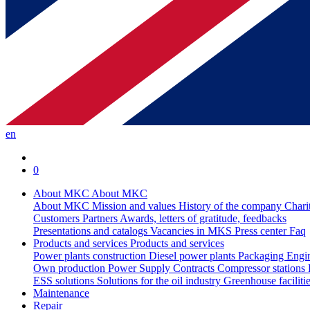
en
0
About MKC
About MKC
About MKC
Mission and values
History of the company
Chari
Customers
Partners
Awards, letters of gratitude, feedbacks
Presentations and catalogs
Vacancies in MKS
Press center
Faq
Products and services
Products and services
Power plants construction
Diesel power plants
Packaging
Engi
Own production
Power Supply Contracts
Compressor stations
ESS solutions
Solutions for the oil industry
Greenhouse faciliti
Maintenance
Repair