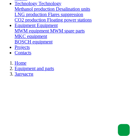
Technology
Technology
Methanol production
Desalination units
LNG production
Flares suppression
СО2 production
Floating power stations
Equipment
Equipment
MWM equipment
MWM spare parts
MKC equipment
BOSCH equipment
Projects
Contacts
Home
Equipment and parts
Запчасти