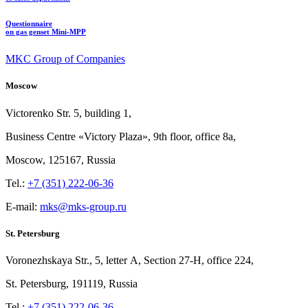
Questionnaire
on gas genset Mini-MPP
MKC Group of Companies
Moscow
Victorenko Str.
5, building
1,
Business Centre «Victory
Plaza», 9th
floor, office
8a,
Moscow, 125167, Russia
Tel.:
+7 (351) 222-06-36
E-mail:
mks@mks-group.ru
St. Petersburg
Voronezhskaya Str.,
5, letter
A, Section
27-Н, office
224,
St.
Petersburg, 191119, Russia
Tel.:
+7 (351) 222-06-36