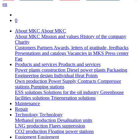
en
0
About MKC
About MKC
About MKC
Mission and values
History of the company
Charity
Customers
Partners
Awards, letters of gratitude, feedbacks
Presentations and catalogs
Vacancies in MKS
Press center
Faq
Products and services
Products and services
Power plants construction
Diesel power plants
Packaging
Engineering design
Individual Heat Points
Own production
Power Supply Contracts
Compressor
stations
Pumping stations
ESS solutions
Solutions for the oil industry
Greenhouse
facilities solutions
Trigeneration solutions
Maintenance
Repair
Technology
Technology
Methanol production
Desalination units
LNG production
Flares suppression
СО2 production
Floating power stations
Equipment
Equipment