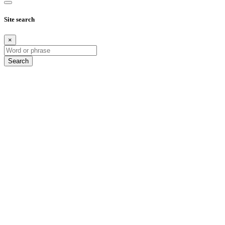
Site search
×
Search