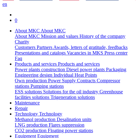
en
0
About MKC
About MKC
About MKC
Mission and values
History of the company
Charity
Customers
Partners
Awards, letters of gratitude, feedbacks
Presentations and catalogs
Vacancies in MKS
Press center
Faq
Products and services
Products and services
Power plants construction
Diesel power plants
Packaging
Engineering design
Individual Heat Points
Own production
Power Supply Contracts
Compressor
stations
Pumping stations
ESS solutions
Solutions for the oil industry
Greenhouse
facilities solutions
Trigeneration solutions
Maintenance
Repair
Technology
Technology
Methanol production
Desalination units
LNG production
Flares suppression
СО2 production
Floating power stations
Equipment
Equipment