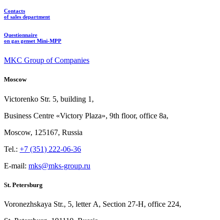
Contacts
of sales department
Questionnaire
on gas genset Mini-MPP
MKC Group of Companies
Moscow
Victorenko Str.
5, building
1,
Business Centre «Victory
Plaza», 9th
floor, office
8a,
Moscow, 125167, Russia
Tel.:
+7 (351) 222-06-36
E-mail:
mks@mks-group.ru
St. Petersburg
Voronezhskaya Str.,
5, letter
A, Section
27-Н, office
224,