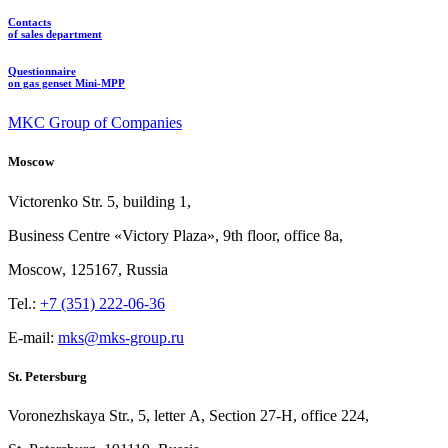
Contacts
of sales department
Questionnaire
on gas genset Mini-MPP
MKC Group of Companies
Moscow
Victorenko Str.
5, building
1,
Business Centre «Victory
Plaza», 9th
floor, office
8a,
Moscow, 125167, Russia
Tel.:
+7 (351) 222-06-36
E-mail:
mks@mks-group.ru
St. Petersburg
Voronezhskaya Str.,
5, letter
A, Section
27-Н, office
224,