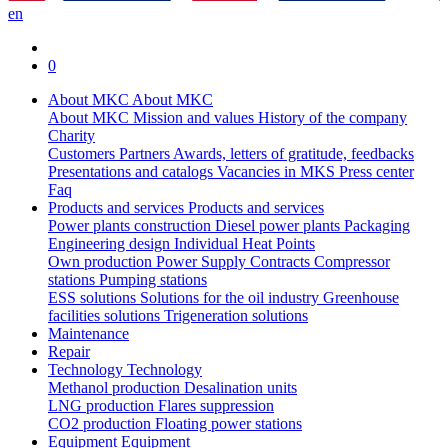
en
0
About MKC
About MKC
About MKC
Mission and values
History of the company
Charity
Customers
Partners
Awards, letters of gratitude, feedbacks
Presentations and catalogs
Vacancies in MKS
Press center
Faq
Products and services
Products and services
Power plants construction
Diesel power plants
Packaging
Engineering design
Individual Heat Points
Own production
Power Supply Contracts
Compressor
stations
Pumping stations
ESS solutions
Solutions for the oil industry
Greenhouse
facilities solutions
Trigeneration solutions
Maintenance
Repair
Technology
Technology
Methanol production
Desalination units
LNG production
Flares suppression
СО2 production
Floating power stations
Equipment
Equipment