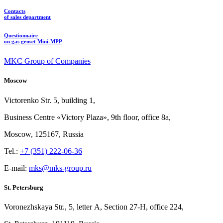
Contacts
of sales department
Questionnaire
on gas genset Mini-MPP
MKC Group of Companies
Moscow
Victorenko Str.
5, building
1,
Business Centre «Victory
Plaza», 9th
floor, office
8a,
Moscow, 125167, Russia
Tel.:
+7 (351) 222-06-36
E-mail:
mks@mks-group.ru
St. Petersburg
Voronezhskaya Str.,
5, letter
A, Section
27-Н, office
224,