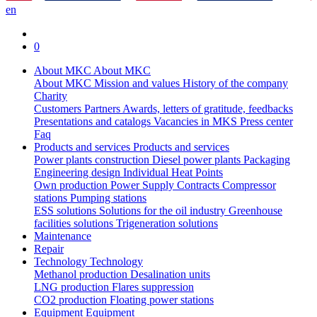
en
0
About MKC
About MKC
About MKC
Mission and values
History of the company
Charity
Customers
Partners
Awards, letters of gratitude, feedbacks
Presentations and catalogs
Vacancies in MKS
Press center
Faq
Products and services
Products and services
Power plants construction
Diesel power plants
Packaging
Engineering design
Individual Heat Points
Own production
Power Supply Contracts
Compressor
stations
Pumping stations
ESS solutions
Solutions for the oil industry
Greenhouse
facilities solutions
Trigeneration solutions
Maintenance
Repair
Technology
Technology
Methanol production
Desalination units
LNG production
Flares suppression
СО2 production
Floating power stations
Equipment
Equipment