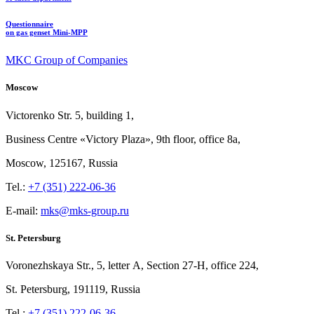
Questionnaire
on gas genset Mini-MPP
MKC Group of Companies
Moscow
Victorenko Str.
5, building
1,
Business Centre «Victory
Plaza», 9th
floor, office
8a,
Moscow, 125167, Russia
Tel.:
+7 (351) 222-06-36
E-mail:
mks@mks-group.ru
St. Petersburg
Voronezhskaya Str.,
5, letter
A, Section
27-Н, office
224,
St.
Petersburg, 191119, Russia
Tel.:
+7 (351) 222-06-36