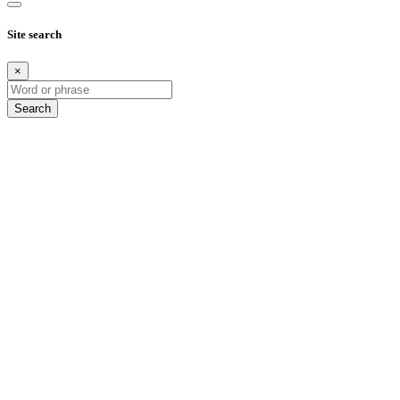
Site search
×
Search