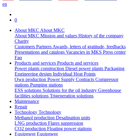
en
0
About MKC
About MKC
About MKC
Mission and values
History of the company
Charity
Customers
Partners
Awards, letters of gratitude, feedbacks
Presentations and catalogs
Vacancies in MKS
Press center
Faq
Products and services
Products and services
Power plants construction
Diesel power plants
Packaging
Engineering design
Individual Heat Points
Own production
Power Supply Contracts
Compressor
stations
Pumping stations
ESS solutions
Solutions for the oil industry
Greenhouse
facilities solutions
Trigeneration solutions
Maintenance
Repair
Technology
Technology
Methanol production
Desalination units
LNG production
Flares suppression
СО2 production
Floating power stations
Equipment
Equipment