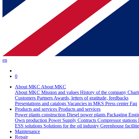
en
0
About MKC
About MKC
About MKC
Mission and values
History of the company
Chari
Customers
Partners
Awards, letters of gratitude, feedbacks
Presentations and catalogs
Vacancies in MKS
Press center
Faq
Products and services
Products and services
Power plants construction
Diesel power plants
Packaging
Engi
Own production
Power Supply Contracts
Compressor stations
ESS solutions
Solutions for the oil industry
Greenhouse faciliti
Maintenance
Repair