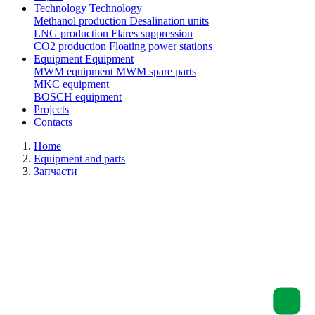
Technology
Technology
Methanol production
Desalination units
LNG production
Flares suppression
СО2 production
Floating power stations
Equipment
Equipment
MWM equipment
MWM spare parts
MKC equipment
BOSCH equipment
Projects
Contacts
Home
Equipment and parts
Запчасти