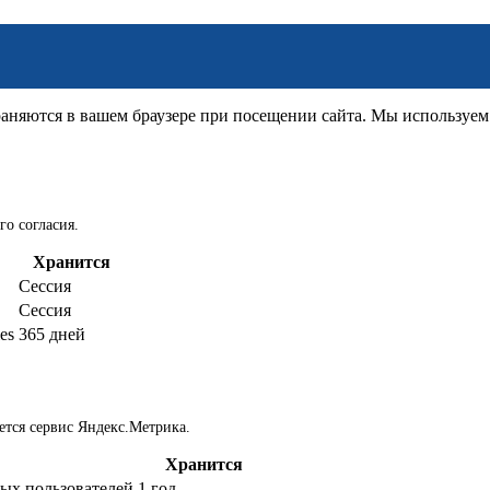
няются в вашем браузере при посещении сайта. Мы используем д
го согласия.
Хранится
Сессия
Сессия
es
365 дней
ется сервис Яндекс.Метрика.
Хранится
ых пользователей
1 год