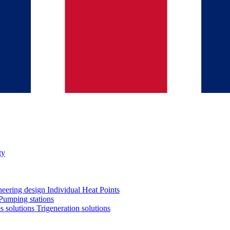
ty
neering design
Individual Heat Points
Pumping stations
es solutions
Trigeneration solutions