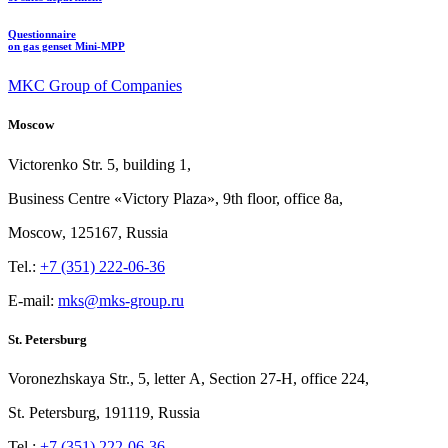
Questionnaire
on gas genset Mini-MPP
MKC Group of Companies
Moscow
Victorenko Str.
5, building
1,
Business Centre «Victory
Plaza», 9th
floor, office
8a,
Moscow, 125167, Russia
Tel.:
+7 (351) 222-06-36
E-mail:
mks@mks-group.ru
St. Petersburg
Voronezhskaya Str.,
5, letter
A, Section
27-Н, office
224,
St.
Petersburg, 191119, Russia
Tel.:
+7 (351) 222-06-36