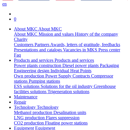
en
0
About MKC
About MKC
About MKC
Mission and values
History of the company
Charity
Customers
Partners
Awards, letters of gratitude, feedbacks
Presentations and catalogs
Vacancies in MKS
Press center
Faq
Products and services
Products and services
Power plants construction
Diesel power plants
Packaging
Engineering design
Individual Heat Points
Own production
Power Supply Contracts
Compressor
stations
Pumping stations
ESS solutions
Solutions for the oil industry
Greenhouse
facilities solutions
Trigeneration solutions
Maintenance
Repair
Technology
Technology
Methanol production
Desalination units
LNG production
Flares suppression
СО2 production
Floating power stations
Equipment
Equipment