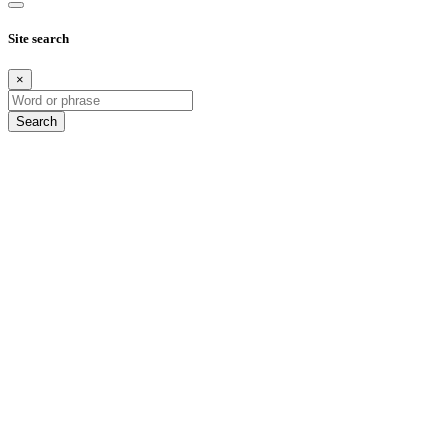
Site search
×
Search