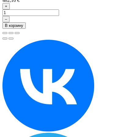
482,10 €
+
–
В корзину