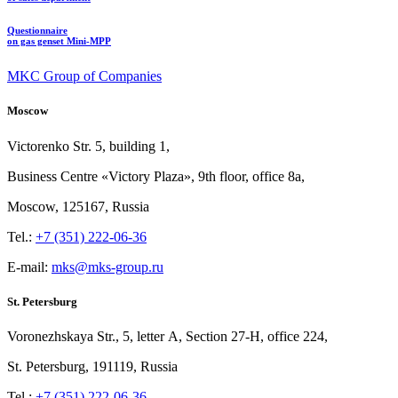
Questionnaire
on gas genset Mini-MPP
MKC Group of Companies
Moscow
Victorenko Str.
5, building
1,
Business Centre «Victory
Plaza», 9th
floor, office
8a,
Moscow, 125167, Russia
Tel.:
+7 (351) 222-06-36
E-mail:
mks@mks-group.ru
St. Petersburg
Voronezhskaya Str.,
5, letter
A, Section
27-Н, office
224,
St.
Petersburg, 191119, Russia
Tel.:
+7 (351) 222-06-36