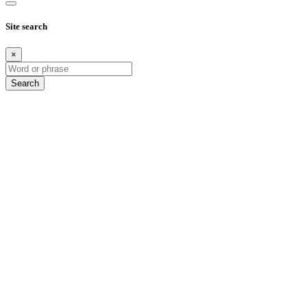
Site search
×
Search