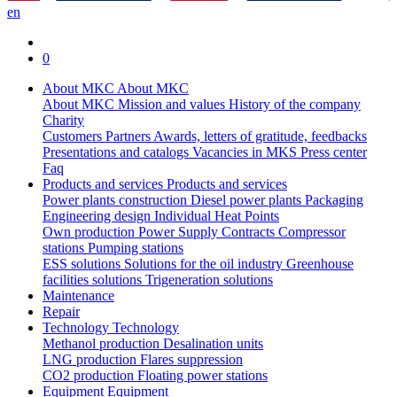
en
0
About MKC
About MKC
About MKC
Mission and values
History of the company
Charity
Customers
Partners
Awards, letters of gratitude, feedbacks
Presentations and catalogs
Vacancies in MKS
Press center
Faq
Products and services
Products and services
Power plants construction
Diesel power plants
Packaging
Engineering design
Individual Heat Points
Own production
Power Supply Contracts
Compressor
stations
Pumping stations
ESS solutions
Solutions for the oil industry
Greenhouse
facilities solutions
Trigeneration solutions
Maintenance
Repair
Technology
Technology
Methanol production
Desalination units
LNG production
Flares suppression
СО2 production
Floating power stations
Equipment
Equipment