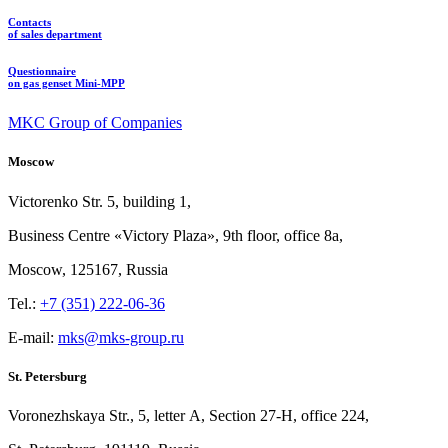
Contacts
of sales department
Questionnaire
on gas genset Mini-MPP
MKC Group of Companies
Moscow
Victorenko Str.
5, building
1,
Business Centre «Victory
Plaza», 9th
floor, office
8a,
Moscow, 125167, Russia
Tel.:
+7 (351) 222-06-36
E-mail:
mks@mks-group.ru
St. Petersburg
Voronezhskaya Str.,
5, letter
A, Section
27-Н, office
224,