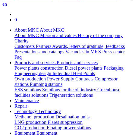
en
0
About MKC
About MKC
About MKC
Mission and values
History of the company
Charity
Customers
Partners
Awards, letters of gratitude, feedbacks
Presentations and catalogs
Vacancies in MKS
Press center
Faq
Products and services
Products and services
Power plants construction
Diesel power plants
Packaging
Engineering design
Individual Heat Points
Own production
Power Supply Contracts
Compressor
stations
Pumping stations
ESS solutions
Solutions for the oil industry
Greenhouse
facilities solutions
Trigeneration solutions
Maintenance
Repair
Technology
Technology
Methanol production
Desalination units
LNG production
Flares suppression
СО2 production
Floating power stations
Equipment
Equipment