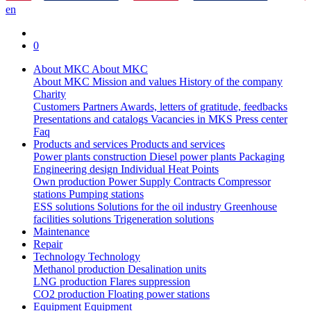
en
0
About MKC
About MKC
About MKC
Mission and values
History of the company
Charity
Customers
Partners
Awards, letters of gratitude, feedbacks
Presentations and catalogs
Vacancies in MKS
Press center
Faq
Products and services
Products and services
Power plants construction
Diesel power plants
Packaging
Engineering design
Individual Heat Points
Own production
Power Supply Contracts
Compressor
stations
Pumping stations
ESS solutions
Solutions for the oil industry
Greenhouse
facilities solutions
Trigeneration solutions
Maintenance
Repair
Technology
Technology
Methanol production
Desalination units
LNG production
Flares suppression
СО2 production
Floating power stations
Equipment
Equipment