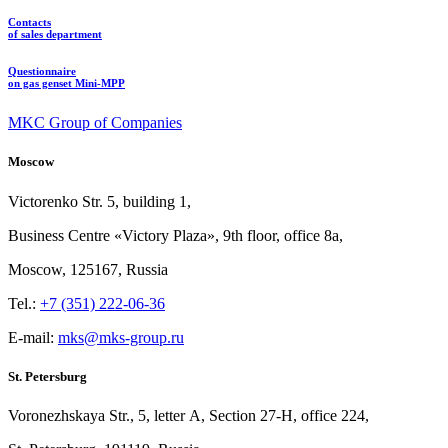
Contacts
of sales department
Questionnaire
on gas genset Mini-MPP
MKC Group of Companies
Moscow
Victorenko Str.
5, building
1,
Business Centre «Victory
Plaza», 9th
floor, office
8a,
Moscow, 125167, Russia
Tel.:
+7 (351) 222-06-36
E-mail:
mks@mks-group.ru
St. Petersburg
Voronezhskaya Str.,
5, letter
A, Section
27-Н, office
224,