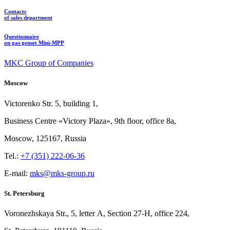
Contacts
of sales department
Questionnaire
on gas genset Mini-MPP
MKC Group of Companies
Moscow
Victorenko Str.
5, building
1,
Business Centre «Victory
Plaza», 9th
floor, office
8a,
Moscow, 125167, Russia
Tel.:
+7 (351) 222-06-36
E-mail:
mks@mks-group.ru
St. Petersburg
Voronezhskaya Str.,
5, letter
A, Section
27-Н, office
224,