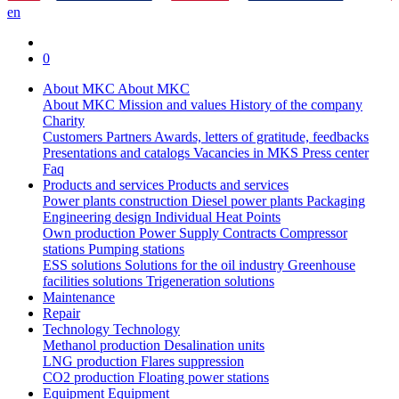
en
0
About MKC
About MKC
About MKC
Mission and values
History of the company
Charity
Customers
Partners
Awards, letters of gratitude, feedbacks
Presentations and catalogs
Vacancies in MKS
Press center
Faq
Products and services
Products and services
Power plants construction
Diesel power plants
Packaging
Engineering design
Individual Heat Points
Own production
Power Supply Contracts
Compressor
stations
Pumping stations
ESS solutions
Solutions for the oil industry
Greenhouse
facilities solutions
Trigeneration solutions
Maintenance
Repair
Technology
Technology
Methanol production
Desalination units
LNG production
Flares suppression
СО2 production
Floating power stations
Equipment
Equipment