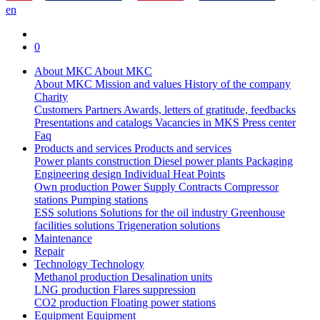
en
0
About MKC
About MKC
About MKC
Mission and values
History of the company
Charity
Customers
Partners
Awards, letters of gratitude, feedbacks
Presentations and catalogs
Vacancies in MKS
Press center
Faq
Products and services
Products and services
Power plants construction
Diesel power plants
Packaging
Engineering design
Individual Heat Points
Own production
Power Supply Contracts
Compressor
stations
Pumping stations
ESS solutions
Solutions for the oil industry
Greenhouse
facilities solutions
Trigeneration solutions
Maintenance
Repair
Technology
Technology
Methanol production
Desalination units
LNG production
Flares suppression
СО2 production
Floating power stations
Equipment
Equipment