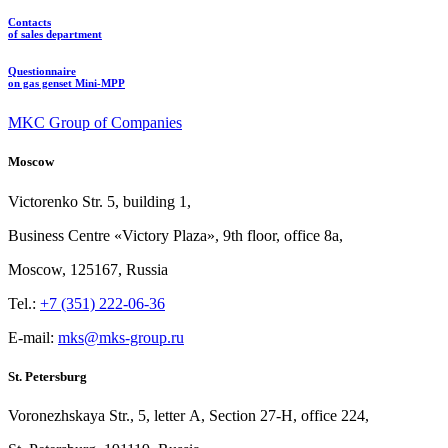
Contacts
of sales department
Questionnaire
on gas genset Mini-MPP
MKC Group of Companies
Moscow
Victorenko Str.
5, building
1,
Business Centre «Victory
Plaza», 9th
floor, office
8a,
Moscow, 125167, Russia
Tel.:
+7 (351) 222-06-36
E-mail:
mks@mks-group.ru
St. Petersburg
Voronezhskaya Str.,
5, letter
A, Section
27-Н, office
224,