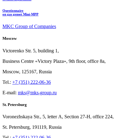
Questionnaire
on gas genset Mini-MPP
MKC Group of Companies
Moscow
Victorenko Str.
5, building
1,
Business Centre «Victory
Plaza», 9th
floor, office
8a,
Moscow, 125167, Russia
Tel.:
+7 (351) 222-06-36
E-mail:
mks@mks-group.ru
St. Petersburg
Voronezhskaya Str.,
5, letter
A, Section
27-Н, office
224,
St.
Petersburg, 191119, Russia
Tel.:
+7 (351) 222-06-36