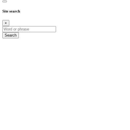
Site search
×
Search