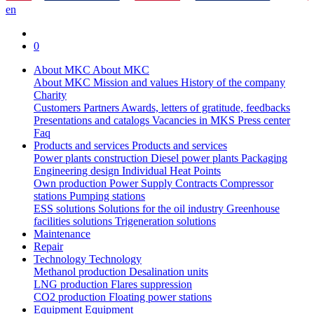
en
0
About MKC
About MKC
About MKC
Mission and values
History of the company
Charity
Customers
Partners
Awards, letters of gratitude, feedbacks
Presentations and catalogs
Vacancies in MKS
Press center
Faq
Products and services
Products and services
Power plants construction
Diesel power plants
Packaging
Engineering design
Individual Heat Points
Own production
Power Supply Contracts
Compressor
stations
Pumping stations
ESS solutions
Solutions for the oil industry
Greenhouse
facilities solutions
Trigeneration solutions
Maintenance
Repair
Technology
Technology
Methanol production
Desalination units
LNG production
Flares suppression
СО2 production
Floating power stations
Equipment
Equipment