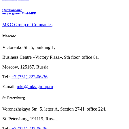
Questionnaire
on gas genset Mini-MPP
MKC Group of Companies
Moscow
Victorenko Str.
5, building
1,
Business Centre «Victory
Plaza», 9th
floor, office
8a,
Moscow, 125167, Russia
Tel.:
+7 (351) 222-06-36
E-mail:
mks@mks-group.ru
St. Petersburg
Voronezhskaya Str.,
5, letter
A, Section
27-Н, office
224,
St.
Petersburg, 191119, Russia
Tel.:
+7 (351) 222-06-36