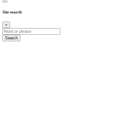
Site search
×
Search