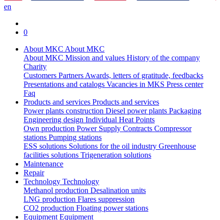
en
0
About MKC
About MKC
About MKC
Mission and values
History of the company
Charity
Customers
Partners
Awards, letters of gratitude, feedbacks
Presentations and catalogs
Vacancies in MKS
Press center
Faq
Products and services
Products and services
Power plants construction
Diesel power plants
Packaging
Engineering design
Individual Heat Points
Own production
Power Supply Contracts
Compressor
stations
Pumping stations
ESS solutions
Solutions for the oil industry
Greenhouse
facilities solutions
Trigeneration solutions
Maintenance
Repair
Technology
Technology
Methanol production
Desalination units
LNG production
Flares suppression
СО2 production
Floating power stations
Equipment
Equipment