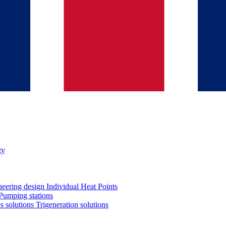
ty
neering design
Individual Heat Points
Pumping stations
es solutions
Trigeneration solutions