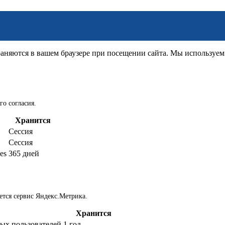
няются в вашем браузере при посещении сайта. Мы используем д
го согласия.
Хранится
Сессия
Сессия
es
365 дней
ется сервис Яндекс.Метрика.
Хранится
ых пользователей
1 год