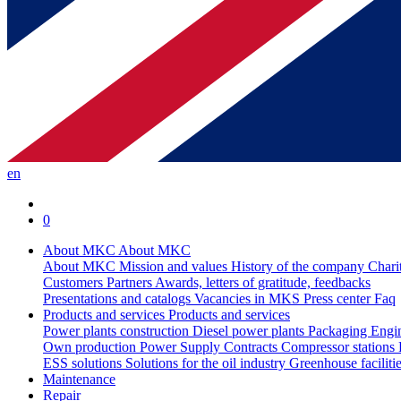
en
0
About MKC
About MKC
About MKC
Mission and values
History of the company
Chari
Customers
Partners
Awards, letters of gratitude, feedbacks
Presentations and catalogs
Vacancies in MKS
Press center
Faq
Products and services
Products and services
Power plants construction
Diesel power plants
Packaging
Engi
Own production
Power Supply Contracts
Compressor stations
ESS solutions
Solutions for the oil industry
Greenhouse faciliti
Maintenance
Repair