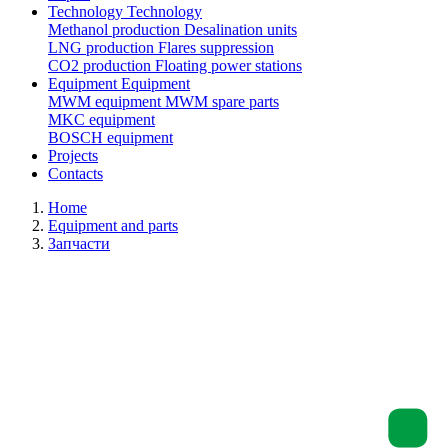
Technology
Technology
Methanol production
Desalination units
LNG production
Flares suppression
СО2 production
Floating power stations
Equipment
Equipment
MWM equipment
MWM spare parts
MKC equipment
BOSCH equipment
Projects
Contacts
Home
Equipment and parts
Запчасти