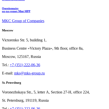
Questionnaire
on gas genset Mini-MPP
MKC Group of Companies
Moscow
Victorenko Str.
5, building
1,
Business Centre «Victory
Plaza», 9th
floor, office
8a,
Moscow, 125167, Russia
Tel.:
+7 (351) 222-06-36
E-mail:
mks@mks-group.ru
St. Petersburg
Voronezhskaya Str.,
5, letter
A, Section
27-Н, office
224,
St.
Petersburg, 191119, Russia
Tel.:
+7 (351) 222-06-36