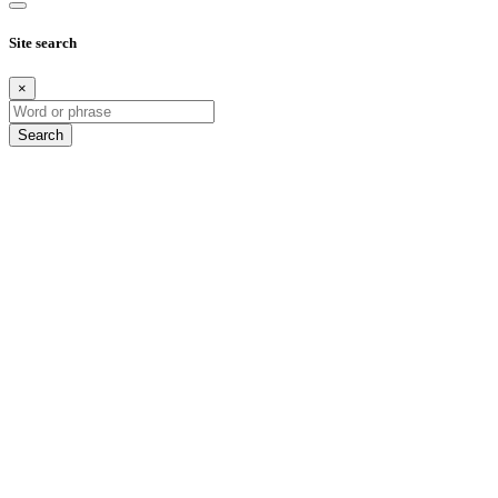
Site search
×
Search