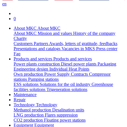
en
0
About MKC
About MKC
About MKC
Mission and values
History of the company
Charity
Customers
Partners
Awards, letters of gratitude, feedbacks
Presentations and catalogs
Vacancies in MKS
Press center
Faq
Products and services
Products and services
Power plants construction
Diesel power plants
Packaging
Engineering design
Individual Heat Points
Own production
Power Supply Contracts
Compressor
stations
Pumping stations
ESS solutions
Solutions for the oil industry
Greenhouse
facilities solutions
Trigeneration solutions
Maintenance
Repair
Technology
Technology
Methanol production
Desalination units
LNG production
Flares suppression
СО2 production
Floating power stations
Equipment
Equipment