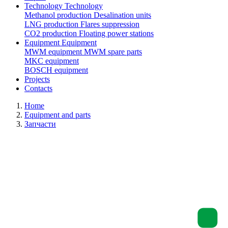
Technology
Technology
Methanol production
Desalination units
LNG production
Flares suppression
СО2 production
Floating power stations
Equipment
Equipment
MWM equipment
MWM spare parts
MKC equipment
BOSCH equipment
Projects
Contacts
Home
Equipment and parts
Запчасти