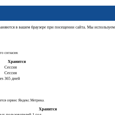
няются в вашем браузере при посещении сайта. Мы используем д
го согласия.
Хранится
Сессия
Сессия
es
365 дней
ется сервис Яндекс.Метрика.
Хранится
ых пользователей
1 год