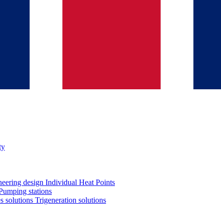
ty
neering design
Individual Heat Points
Pumping stations
es solutions
Trigeneration solutions