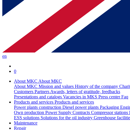
en
0
About MKC
About MKC
About MKC
Mission and values
History of the company
Chari
Customers
Partners
Awards, letters of gratitude, feedbacks
Presentations and catalogs
Vacancies in MKS
Press center
Faq
Products and services
Products and services
Power plants construction
Diesel power plants
Packaging
Engi
Own production
Power Supply Contracts
Compressor stations
ESS solutions
Solutions for the oil industry
Greenhouse faciliti
Maintenance
Repair