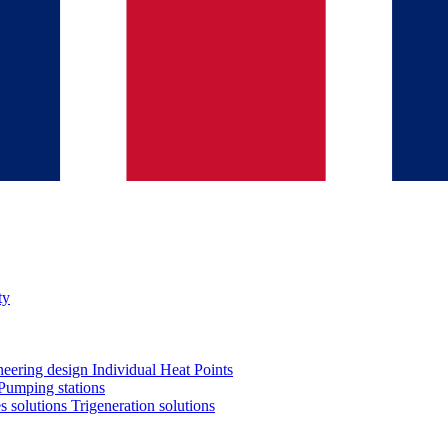
ty
neering design
Individual Heat Points
Pumping stations
es solutions
Trigeneration solutions