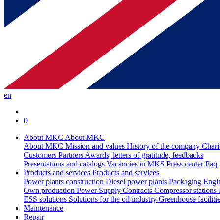
en
0
About MKC
About MKC
About MKC
Mission and values
History of the company
Chari
Customers
Partners
Awards, letters of gratitude, feedbacks
Presentations and catalogs
Vacancies in MKS
Press center
Faq
Products and services
Products and services
Power plants construction
Diesel power plants
Packaging
Engi
Own production
Power Supply Contracts
Compressor stations
ESS solutions
Solutions for the oil industry
Greenhouse faciliti
Maintenance
Repair