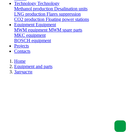
Technology
Technology
Methanol production
Desalination units
LNG production
Flares suppression
СО2 production
Floating power stations
Equipment
Equipment
MWM equipment
MWM spare parts
MKC equipment
BOSCH equipment
Projects
Contacts
Home
Equipment and parts
Запчасти