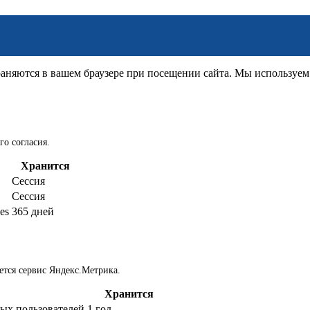
няются в вашем браузере при посещении сайта. Мы используем д
го согласия.
Хранится
Сессия
Сессия
es
365 дней
ется сервис Яндекс.Метрика.
Хранится
ых пользователей
1 год