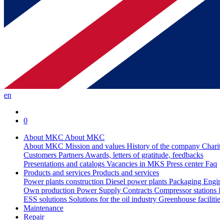
en
0
About MKC
About MKC
About MKC
Mission and values
History of the company
Chari
Customers
Partners
Awards, letters of gratitude, feedbacks
Presentations and catalogs
Vacancies in MKS
Press center
Faq
Products and services
Products and services
Power plants construction
Diesel power plants
Packaging
Engi
Own production
Power Supply Contracts
Compressor stations
ESS solutions
Solutions for the oil industry
Greenhouse faciliti
Maintenance
Repair