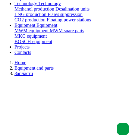
Technology
Technology
Methanol production
Desalination units
LNG production
Flares suppression
СО2 production
Floating power stations
Equipment
Equipment
MWM equipment
MWM spare parts
MKC equipment
BOSCH equipment
Projects
Contacts
Home
Equipment and parts
Запчасти