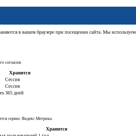
няются в вашем браузере при посещении сайта. Мы используем д
го согласия.
Хранится
Сессия
Сессия
es
365 дней
ется сервис Яндекс.Метрика.
Хранится
ых пользователей
1 год