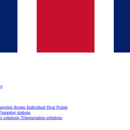
ty
neering design
Individual Heat Points
Pumping stations
es solutions
Trigeneration solutions