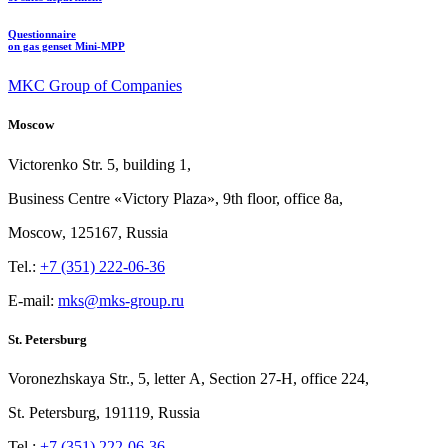
Questionnaire
on gas genset Mini-MPP
MKC Group of Companies
Moscow
Victorenko Str.
5, building
1,
Business Centre «Victory
Plaza», 9th
floor, office
8a,
Moscow, 125167, Russia
Tel.:
+7 (351) 222-06-36
E-mail:
mks@mks-group.ru
St. Petersburg
Voronezhskaya Str.,
5, letter
A, Section
27-Н, office
224,
St.
Petersburg, 191119, Russia
Tel.:
+7 (351) 222-06-36