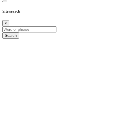
Site search
×
Search