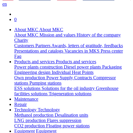
en
0
About MKC
About MKC
About MKC
Mission and values
History of the company
Charity
Customers
Partners
Awards, letters of gratitude, feedbacks
Presentations and catalogs
Vacancies in MKS
Press center
Faq
Products and services
Products and services
Power plants construction
Diesel power plants
Packaging
Engineering design
Individual Heat Points
Own production
Power Supply Contracts
Compressor
stations
Pumping stations
ESS solutions
Solutions for the oil industry
Greenhouse
facilities solutions
Trigeneration solutions
Maintenance
Repair
Technology
Technology
Methanol production
Desalination units
LNG production
Flares suppression
СО2 production
Floating power stations
Equipment
Equipment