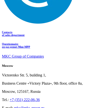
Contacts
of sales department
Questionnaire
on gas genset Mini-MPP
MKC Group of Companies
Moscow
Victorenko Str.
5, building
1,
Business Centre «Victory
Plaza», 9th
floor, office
8a,
Moscow, 125167, Russia
Tel.:
+7 (351) 222-06-36
E-mail:
mks@mks-group.ru