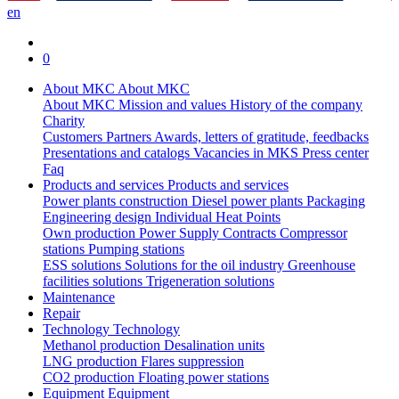
en
0
About MKC
About MKC
About MKC
Mission and values
History of the company
Charity
Customers
Partners
Awards, letters of gratitude, feedbacks
Presentations and catalogs
Vacancies in MKS
Press center
Faq
Products and services
Products and services
Power plants construction
Diesel power plants
Packaging
Engineering design
Individual Heat Points
Own production
Power Supply Contracts
Compressor
stations
Pumping stations
ESS solutions
Solutions for the oil industry
Greenhouse
facilities solutions
Trigeneration solutions
Maintenance
Repair
Technology
Technology
Methanol production
Desalination units
LNG production
Flares suppression
СО2 production
Floating power stations
Equipment
Equipment