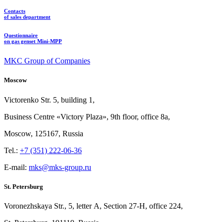
Contacts
of sales department
Questionnaire
on gas genset Mini-MPP
MKC Group of Companies
Moscow
Victorenko Str.
5, building
1,
Business Centre «Victory
Plaza», 9th
floor, office
8a,
Moscow, 125167, Russia
Tel.:
+7 (351) 222-06-36
E-mail:
mks@mks-group.ru
St. Petersburg
Voronezhskaya Str.,
5, letter
A, Section
27-Н, office
224,