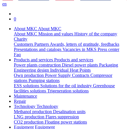
en
0
About MKC
About MKC
About MKC
Mission and values
History of the company
Charity
Customers
Partners
Awards, letters of gratitude, feedbacks
Presentations and catalogs
Vacancies in MKS
Press center
Faq
Products and services
Products and services
Power plants construction
Diesel power plants
Packaging
Engineering design
Individual Heat Points
Own production
Power Supply Contracts
Compressor
stations
Pumping stations
ESS solutions
Solutions for the oil industry
Greenhouse
facilities solutions
Trigeneration solutions
Maintenance
Repair
Technology
Technology
Methanol production
Desalination units
LNG production
Flares suppression
СО2 production
Floating power stations
Equipment
Equipment