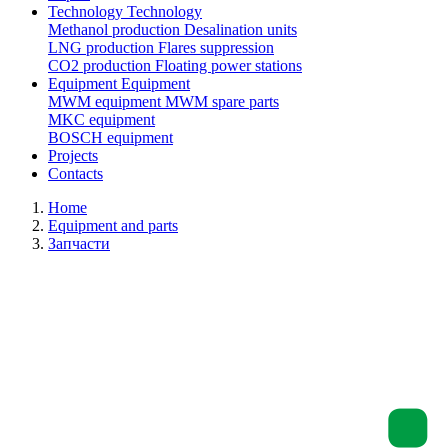
Technology
Technology
Methanol production
Desalination units
LNG production
Flares suppression
СО2 production
Floating power stations
Equipment
Equipment
MWM equipment
MWM spare parts
MKC equipment
BOSCH equipment
Projects
Contacts
Home
Equipment and parts
Запчасти