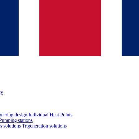
ty
neering design
Individual Heat Points
Pumping stations
es solutions
Trigeneration solutions