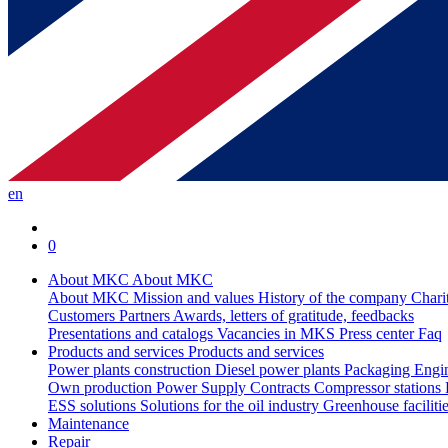
en
0
About MKC
About MKC
About MKC
Mission and values
History of the company
Chari
Customers
Partners
Awards, letters of gratitude, feedbacks
Presentations and catalogs
Vacancies in MKS
Press center
Faq
Products and services
Products and services
Power plants construction
Diesel power plants
Packaging
Engi
Own production
Power Supply Contracts
Compressor stations
ESS solutions
Solutions for the oil industry
Greenhouse faciliti
Maintenance
Repair