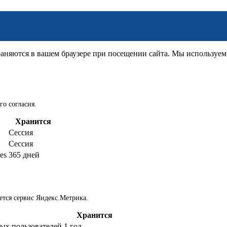
няются в вашем браузере при посещении сайта. Мы используем д
го согласия.
Хранится
Сессия
Сессия
es
365 дней
ется сервис Яндекс.Метрика.
Хранится
ых пользователей
1 год