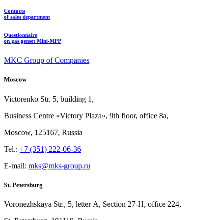
Contacts
of sales department
Questionnaire
on gas genset Mini-MPP
MKC Group of Companies
Moscow
Victorenko Str.
5, building
1,
Business Centre «Victory
Plaza», 9th
floor, office
8a,
Moscow, 125167, Russia
Tel.:
+7 (351) 222-06-36
E-mail:
mks@mks-group.ru
St. Petersburg
Voronezhskaya Str.,
5, letter
A, Section
27-Н, office
224,