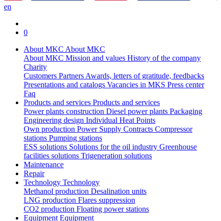
en
0
About MKC
About MKC
About MKC
Mission and values
History of the company
Charity
Customers
Partners
Awards, letters of gratitude, feedbacks
Presentations and catalogs
Vacancies in MKS
Press center
Faq
Products and services
Products and services
Power plants construction
Diesel power plants
Packaging
Engineering design
Individual Heat Points
Own production
Power Supply Contracts
Compressor
stations
Pumping stations
ESS solutions
Solutions for the oil industry
Greenhouse
facilities solutions
Trigeneration solutions
Maintenance
Repair
Technology
Technology
Methanol production
Desalination units
LNG production
Flares suppression
СО2 production
Floating power stations
Equipment
Equipment