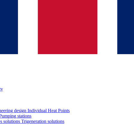
ty
neering design
Individual Heat Points
Pumping stations
es solutions
Trigeneration solutions