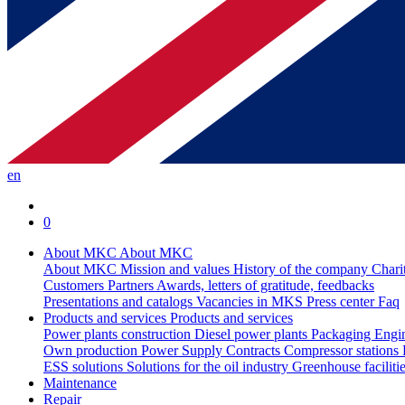
en
0
About MKC
About MKC
About MKC
Mission and values
History of the company
Chari
Customers
Partners
Awards, letters of gratitude, feedbacks
Presentations and catalogs
Vacancies in MKS
Press center
Faq
Products and services
Products and services
Power plants construction
Diesel power plants
Packaging
Engi
Own production
Power Supply Contracts
Compressor stations
ESS solutions
Solutions for the oil industry
Greenhouse faciliti
Maintenance
Repair