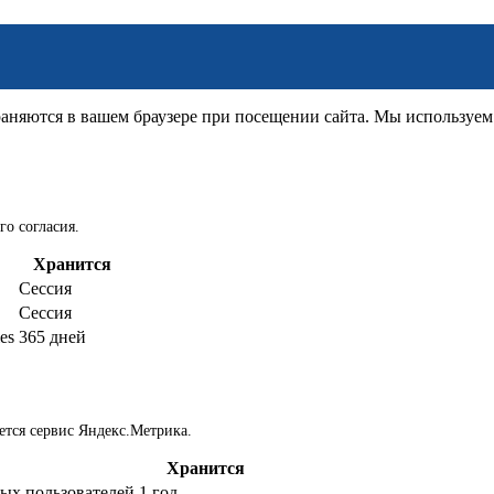
няются в вашем браузере при посещении сайта. Мы используем д
го согласия.
Хранится
Сессия
Сессия
es
365 дней
ется сервис Яндекс.Метрика.
Хранится
ых пользователей
1 год