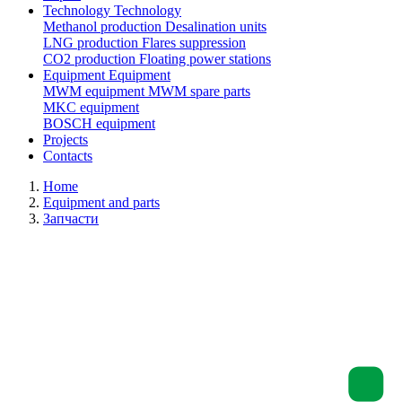
Technology
Technology
Methanol production
Desalination units
LNG production
Flares suppression
СО2 production
Floating power stations
Equipment
Equipment
MWM equipment
MWM spare parts
MKC equipment
BOSCH equipment
Projects
Contacts
Home
Equipment and parts
Запчасти