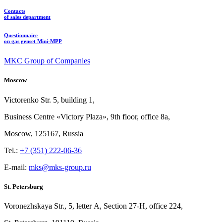
Contacts
of sales department
Questionnaire
on gas genset Mini-MPP
MKC Group of Companies
Moscow
Victorenko Str.
5, building
1,
Business Centre «Victory
Plaza», 9th
floor, office
8a,
Moscow, 125167, Russia
Tel.:
+7 (351) 222-06-36
E-mail:
mks@mks-group.ru
St. Petersburg
Voronezhskaya Str.,
5, letter
A, Section
27-Н, office
224,