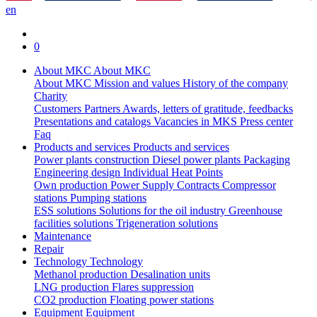
en
0
About MKC
About MKC
About MKC
Mission and values
History of the company
Charity
Customers
Partners
Awards, letters of gratitude, feedbacks
Presentations and catalogs
Vacancies in MKS
Press center
Faq
Products and services
Products and services
Power plants construction
Diesel power plants
Packaging
Engineering design
Individual Heat Points
Own production
Power Supply Contracts
Compressor
stations
Pumping stations
ESS solutions
Solutions for the oil industry
Greenhouse
facilities solutions
Trigeneration solutions
Maintenance
Repair
Technology
Technology
Methanol production
Desalination units
LNG production
Flares suppression
СО2 production
Floating power stations
Equipment
Equipment