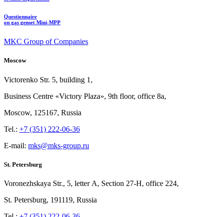
Questionnaire
on gas genset Mini-MPP
MKC Group of Companies
Moscow
Victorenko Str.
5, building
1,
Business Centre «Victory
Plaza», 9th
floor, office
8a,
Moscow, 125167, Russia
Tel.:
+7 (351) 222-06-36
E-mail:
mks@mks-group.ru
St. Petersburg
Voronezhskaya Str.,
5, letter
A, Section
27-Н, office
224,
St.
Petersburg, 191119, Russia
Tel.:
+7 (351) 222-06-36