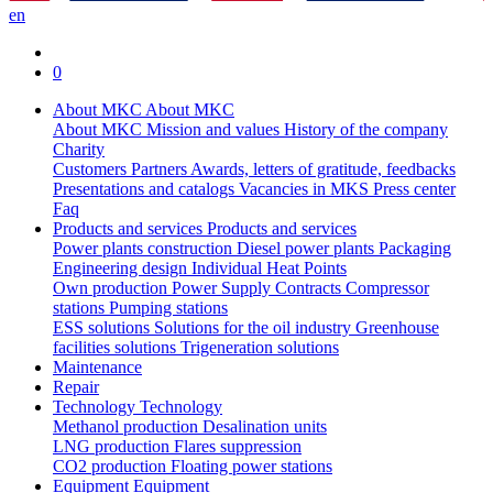
en
0
About MKC
About MKC
About MKC
Mission and values
History of the company
Charity
Customers
Partners
Awards, letters of gratitude, feedbacks
Presentations and catalogs
Vacancies in MKS
Press center
Faq
Products and services
Products and services
Power plants construction
Diesel power plants
Packaging
Engineering design
Individual Heat Points
Own production
Power Supply Contracts
Compressor
stations
Pumping stations
ESS solutions
Solutions for the oil industry
Greenhouse
facilities solutions
Trigeneration solutions
Maintenance
Repair
Technology
Technology
Methanol production
Desalination units
LNG production
Flares suppression
СО2 production
Floating power stations
Equipment
Equipment