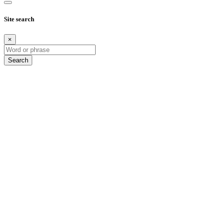
Site search
×
Search